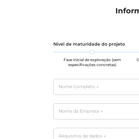
Infor
Nível de maturidade do projeto
Fase inicial de exploração (sem
O
especificações concretas)
Nome Completo
*
Nome da Empresa
*
Requisitos de dados
*