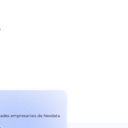
s
dades empresariais da Nexdata.