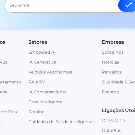
os
Setores
Empresa
Embodied AI
Sobre Nós
 Rua
IA Generativa
Notícias
Veículos Autónomos
Parceiros
ortamento
RA e RV
Qualidade & Se
dade
IA Conversacional
Eventos
Casa Inteligente
Ligações Úte
 de Fala
Retalho
OPENMPD
s
Cuidados de Saúde Inteligentes
DataPlus