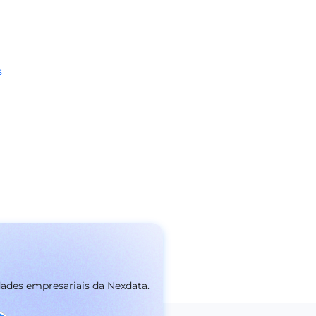
s
dades empresariais da Nexdata.