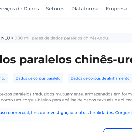
erviços de Dados
Setores
Plataforma
Empresa
a NLU
>
980 mil pares de dados paralelos chinês-urdu.
os paralelos chinês-ur
nto
Dados de corpus paralelo
Dados de corpus de alinhamento
e textos paralelos traduzidos mutuamente, armazenados em form
 como um corpus básico para análise de dados textuais e aplic
o comercial, fins de investigação e otras finalidades. Conjunt