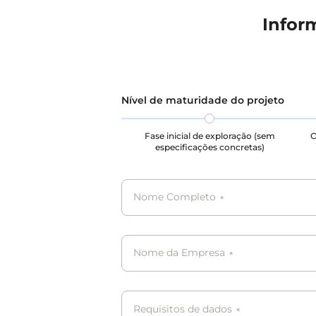
Infor
Nível de maturidade do projeto
Fase inicial de exploração (sem
O
especificações concretas)
Nome Completo
*
Nome da Empresa
*
Requisitos de dados
*