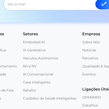
os
Setores
Empresa
Embodied AI
Sobre Nós
 Rua
IA Generativa
Notícias
Veículos Autónomos
Parceiros
ortamento
RA e RV
Qualidade & Se
dade
IA Conversacional
Eventos
Casa Inteligente
Ligações Úte
 de Fala
Retalho
OPENMPD
s
Cuidados de Saúde Inteligentes
DataPlus