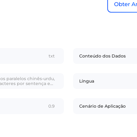
Obter A
txt
Conteúdo dos Dados
os paralelos chinês-urdu,
Língua
racteres por sentença em
chinês
0.9
Cenário de Aplicação