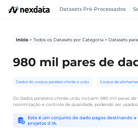
Datasets Pré-Processados
S
Início
>
Todos os Datasets por Categoria
>
Datasets par
980 mil pares de dad
Dados do corpus paralelo chinês e urdu
Corpus de alinhame
Os dados paralelos chinês-urdu incluem 980 mil pares d
nonimização e controle de qualidade, podendo ser usados
Este é um conjunto de dado pagos destinando a us
projetos d IA.