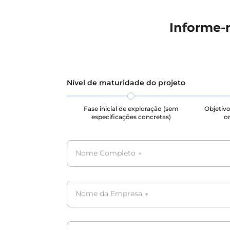
Informe-
Nível de maturidade do projeto
Fase inicial de exploração (sem
Objetivo
especificações concretas)
or
Nome Completo
*
Nome da Empresa
*