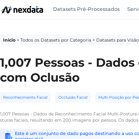
Datasets Pré-Processados
Serv
Início
>
Todos os Datasets por Categoria
>
Datasets para Visã
1,007 Pessoas - Dados
com Oclusão
Reconhecimento Facial
Occlusão Facial
Multi-Posição por Pe
1,007 Pessoas - Dados de Reconhecimento Facial Multi-Postura c
sturas faciais, resultando em 200 imagens por pessoa. Os dad
Este é um conjunto de dado pagos destinando a uso come