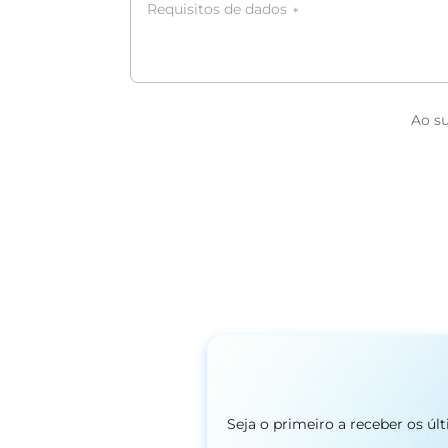
Requisitos de dados
*
Ao s
Seja o primeiro a receber os ú