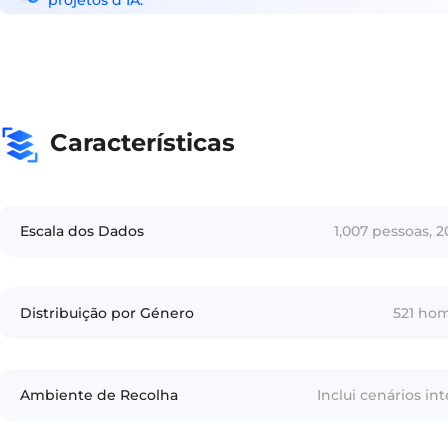
projetos d IA.
Características
Escala dos Dados
1,007 pessoas, 
Distribuição por Género
521 ho
Ambiente de Recolha
Inclui cenários int