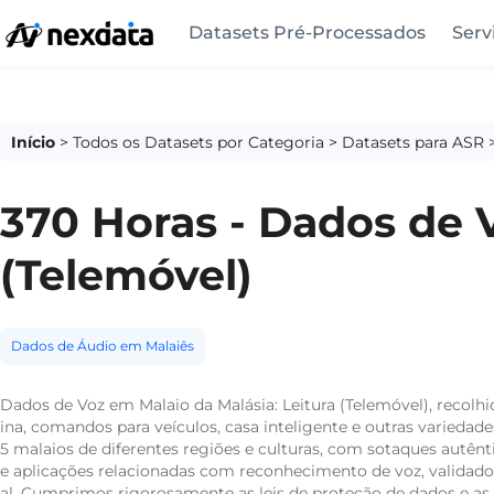
Datasets Pré-Processados
Serv
Início
>
Todos os Datasets por Categoria
>
Datasets para ASR
370 Horas - Dados de V
(Telemóvel)
Dados de Áudio em Malaiês
Dados de Voz em Malaio da Malásia: Leitura (Telemóvel), reco
ina, comandos para veículos, casa inteligente e outras varieda
5 malaios de diferentes regiões e culturas, com sotaques autênt
e aplicações relacionadas com reconhecimento de voz, validad
al. Cumprimos rigorosamente as leis de proteção de dados e as n