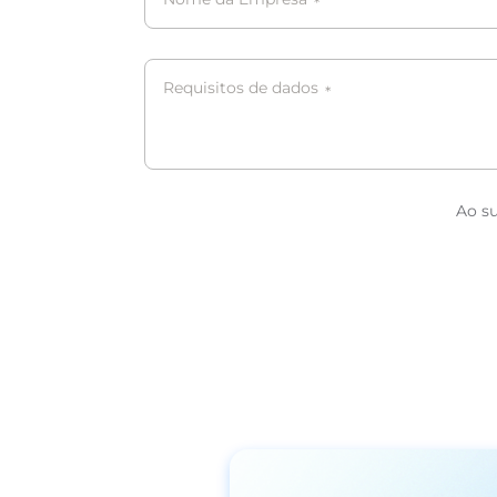
*
Requisitos de dados
*
Ao s