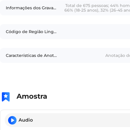
Total de 675 pessoas; 44% hom
Informações dos Gravadores
66% (18-25 anos), 32% (26-45 an
Código de Região Linguística
Características de Anotação
Anotação d
Amostra
Audio