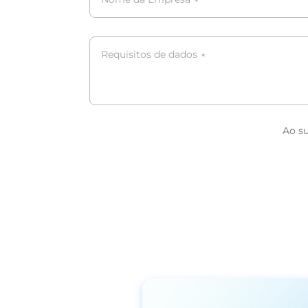
*
Requisitos de dados
*
Ao s