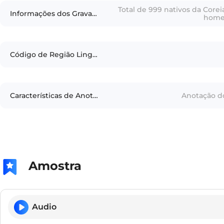
Total de 999 nativos da Corei
Informações dos Gravadores
home
Código de Região Linguística
Características de Anotação
Anotação d
Amostra
Audio