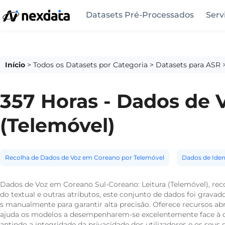
Datasets Pré-Processados
Serv
Início
>
Todos os Datasets por Categoria
>
Datasets para ASR
357 Horas - Dados de 
(Telemóvel)
Recolha de Dados de Voz em Coreano por Telemóvel
Dados de Iden
Dados de Voz em Coreano Sul-Coreano: Leitura (Telemóvel), re
do textual e outras atributos, este conjunto de dados foi gravad
s manualmente para garantir alta precisão. Oferece recursos ab
ajuda os modelos a desempenharem-se excelentemente face à di
antindo a integridade da privacidade dos utilizadores e os seus