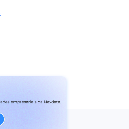
s
dades empresariais da Nexdata.