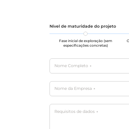
pesquisas e aplicações relacionadas
de dados
com reconhecimento de voz,
privacid
ajudando os modelos a
da priva
desempenharem-se excelentemente
seus dir
face à diversidade do mundo real.
processo
Nível de maturidade do projeto
Cumprimos rigorosamente as leis
armazen
de proteção de dados e as normas
dados. T
Fase inicial de exploração (sem
O
de privacidade, garantindo a
conform
especificações concretas)
proteção da privacidade dos
PIPL.
utilizadores e os seus direitos legais
durante todo o processo de recolha,
armazenamento e utilização dos
Nome Completo
*
dados. Todos os dados estão em
conformidade com o RGPD, CCPA e
PIPL.
Nome da Empresa
*
Requisitos de dados
*