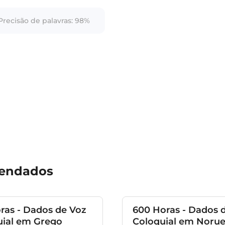
Precisão de palavras: 98%
mendados
ras - Dados de Voz
600 Horas - Dados 
uial em Grego
Coloquial em Noru