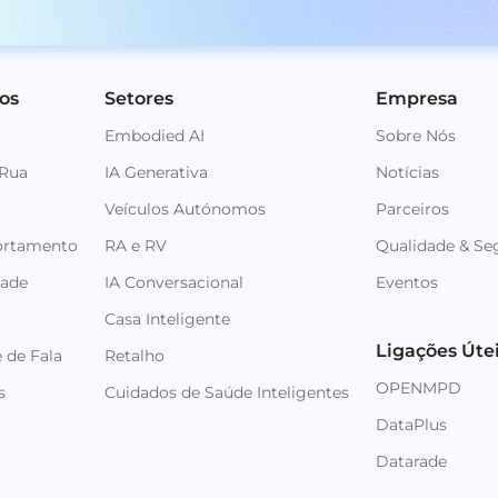
os
Setores
Empresa
Embodied AI
Sobre Nós
 Rua
IA Generativa
Notícias
Veículos Autónomos
Parceiros
ortamento
RA e RV
Qualidade & Se
dade
IA Conversacional
Eventos
Casa Inteligente
Ligações Úte
 de Fala
Retalho
OPENMPD
s
Cuidados de Saúde Inteligentes
DataPlus
Datarade