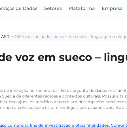
erviços de Dados
Setores
Plataforma
Empresa
a ASR
>
460 horas de dados de voz em sueco – linguagem coloqu
de voz em sueco – lin
ais de interação no mundo real. Este conjunto de dados está ano
Suécia de diferentes regiões e contextos culturais. Possui alta p
 fala. Isso ajuda os modelos a terem um desempenho excelente 
ntindo a privacidade e os direitos legais dos usuários durante 
o comercial, fins de investigação e otras finalidades. Conjunt