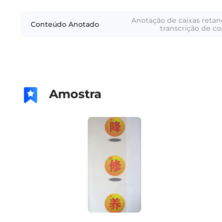
Anotação de caixas retang
Conteúdo Anotado
transcrição de co
anotação de caixas
palavra, transcriçã
palavra; anotação de cai
de carácter, transcriçã
Amostra