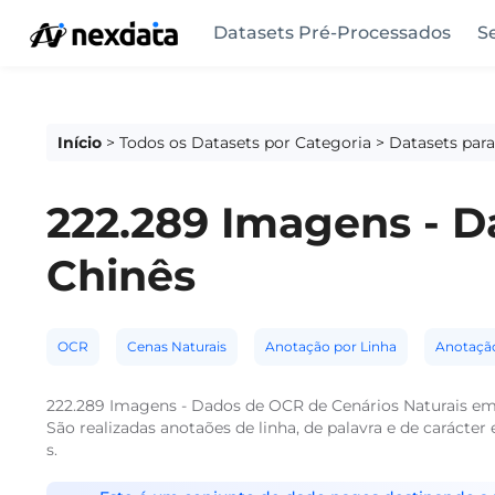
Datasets Pré-Processados
S
Início
>
Todos os Datasets por Categoria
>
Datasets par
222.289 Imagens - D
Chinês
OCR
Cenas Naturais
Anotação por Linha
Anotação
222.289 Imagens - Dados de OCR de Cenários Naturais em Ch
São realizadas anotaões de linha, de palavra e de carácte
s.