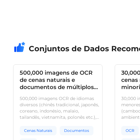
Conjuntos de Dados Reco
500,000 imagens de OCR
30,00
de cenas naturais e
cenas 
documentos de múltiplos
minori
países
Asiáti
500,000 imagens OCR de idiomas
30,000 
diversos (chinês tradicional, japonês,
menores 
coreano, indonésio, malaio,
(cambodj
tailandês, vietnamita, polonês etc.),
ambiente
capturadas em cenários naturais
variados
com vários ângulos. Indicadas para
idiomas 
Cenas Naturais
Documentos
OCR
tarefas de OCR multilíngue.