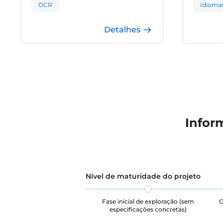
OCR
Idiomas
Cenas N
Detalhes
Infor
Nível de maturidade do projeto
Fase inicial de exploração (sem
O
especificações concretas)