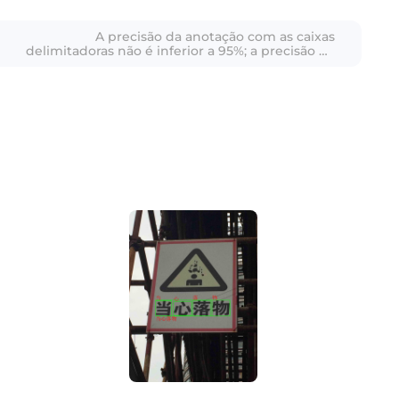
A precisão da anotação com as caixas
delimitadoras não é inferior a 95%; a precisão da
transcrição do texto não é inferior a 95%