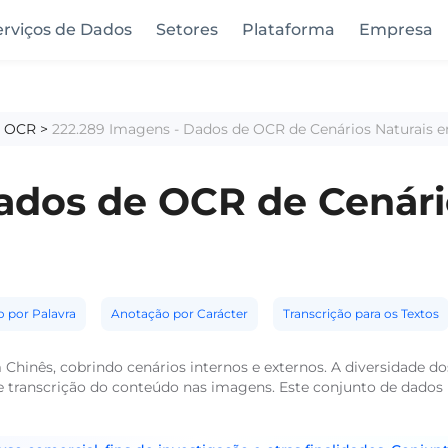
erviços de Dados
Setores
Plataforma
Empresa
a OCR
>
222.289 Imagens - Dados de OCR de Cenários Naturais 
ados de OCR de Cenári
 por Palavra
Anotação por Carácter
Transcrição para os Textos
inês, cobrindo cenários internos e externos. A diversidade dos
r e transcrição do conteúdo nas imagens. Este conjunto de dados 