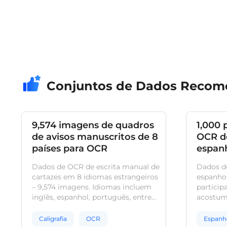
Conjuntos de Dados Reco
9,574 imagens de quadros
1,000 
de avisos manuscritos de 8
OCR d
países para OCR
espan
Dados de OCR de escrita manual de
Dados d
cartazes em 8 idiomas estrangeiros
espanhol
– 9,574 imagens. Idiomas incluem
particip
inglês, espanhol, português, entre
acostum
outros. Diversidade de coleta
espanho
abrange diferentes ambientes,
captura
Caligrafia
OCR
Espanh