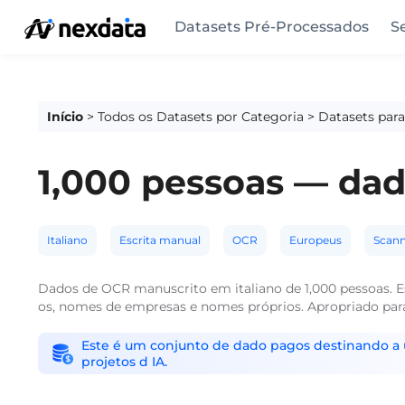
Datasets Pré-Processados
S
Início
>
Todos os Datasets por Categoria
>
Datasets par
1,000 pessoas — dad
Italiano
Escrita manual
OCR
Europeus
Scann
Dados de OCR manuscrito em italiano de 1,000 pessoas. Es
os, nomes de empresas e nomes próprios. Apropriado par
Este é um conjunto de dado pagos destinando a us
projetos d IA.