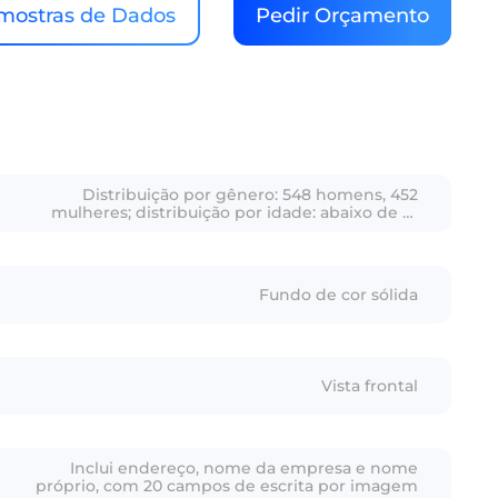
mostras de Dados
Pedir Orçamento
Distribuição por gênero: 548 homens, 452
mulheres; distribuição por idade: abaixo de 18
anos – 6 pessoas, entre 18-45 anos – 982 pessoas,
entre 46-60 anos – 8 pessoas, acima de 60 anos – 4
pessoas
Fundo de cor sólida
Vista frontal
Inclui endereço, nome da empresa e nome
próprio, com 20 campos de escrita por imagem