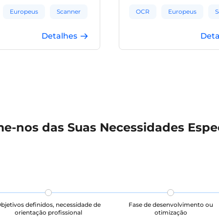
 frontal. O conteúdo inclui
conteúdos incluem morad
os, nomes de empresas e
de empresas e nomes próp
Europeus
Scanner
OCR
Europeus
S
óprios. Útil para tarefas de
conjunto pode ser utilizad
uscrito em espanhol.
tarefas de OCR de escrita
na altura dos olhos
Ângulo ao Nível dos Olhos
Detalhes
Deta
em alemão.
me-nos das Suas Necessidades Espec
bjetivos definidos, necessidade de
Fase de desenvolvimento ou
orientação profissional
otimização