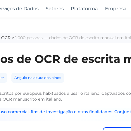
erviços de Dados
Setores
Plataforma
Empresa
a OCR
>
1,000 pessoas — dados de OCR de escrita manual em ita
os de OCR de escrita 
er
Ângulo na altura dos olhos
critos por europeus habituados a usar o italiano. Capturados 
a OCR manuscrito em italiano.
o comercial, fins de investigação e otras finalidades. Conjunt