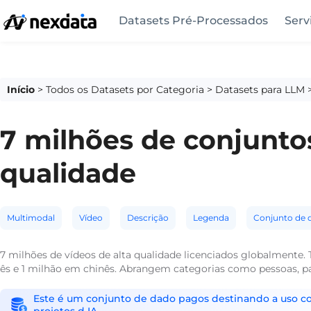
Datasets Pré-Processados
Serv
Início
>
Todos os Datasets por Categoria
>
Datasets para LLM
7 milhões de conjuntos
qualidade
Multimodal
Vídeo
Descrição
Legenda
Conjunto de 
7 milhões de vídeos de alta qualidade licenciados globalmente
ês e 1 milhão em chinês. Abrangem categorias como pessoas, pai
Este é um conjunto de dado pagos destinando a uso come