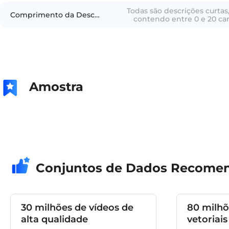
Todas são descrições curta
Comprimento da Descrição textual
contendo entre 0 e 20 car
Amostra
Conjuntos de Dados Recome
30 milhões de vídeos de
80 milhõ
alta qualidade
vetoriais