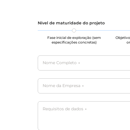
outros cenários, ajudando a realizar
esses trabalhos de forma eficiente.
Nível de maturidade do projeto
Fase inicial de exploração (sem
Objetivo
especificações concretas)
or
Nome Completo
*
Nome da Empresa
*
Requisitos de dados
*