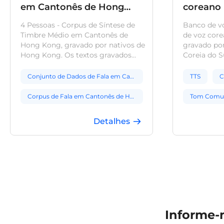
em Cantonês de Hong
coreano
Kong
4 Pessoas - Corpus de Síntese de
Banco de v
Timbre Médio em Cantonês de
de voz core
Hong Kong, gravado por nativos de
gravado por
Hong Kong. Os textos gravados
Coreia do S
abrangem conteúdo educacional, de
autêntica e 
jogos e coloquial geral. A cobertura
notícias e 
Conjunto de Dados de Fala em Cantonês
TTS
C
de fonemas é equilibrada, com
cobertura e
anotações por foneticistas
marcações p
Corpus de Fala em Cantonês de Hong Kong
Tom Com
profissionais para alinhar com
atendendo 
precisão os requisitos de
necessidad
Conjunto de Dados de Texto para Fala em Cantonês
Detalhes
desenvolvimento da síntese de voz.
síntese de v
Conjunto de Dados de Voz em Cantonês para IA
Gravações Nativas de Fala em Cantonês
Conjunto de Dados TTS em Cantonês
Conjunto de Dados de Fala com Sotaque de Hong Kong
Informe-