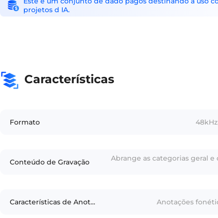
Este é um conjunto de dado pagos destinando a uso come
projetos d IA.
Características
Formato
48kHz,
Abrange as categorias geral 
Conteúdo de Gravação
Características de Anotação
Anotações fonéti