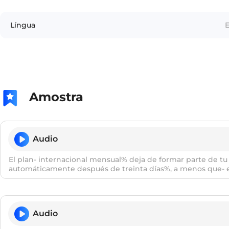
Língua
Amostra
Audio
El plan- internacional mensual% deja de formar parte de tu
automáticamente después de treinta días%, a menos que- eli
recurrente%.e0 l / p l a0 n / i0 n . t e0 r . n a0 . s j0 o0 . n a1 l 
e1 . x a0 / d e0 / f o0 r . m a1 r / p a1 r . t e0 / d e0 / t u0 / k w0 
o0 . m a1 . t i0 . k a0 . m e0 n . t e0 / d e0 s . p w0 e1 s / d e0 / t 
a0 s / a0 / m e1 . n o0 s / k e0 / e0 . l i1 . x a0 s / e0 l / p l a0 n / 
Audio
e0