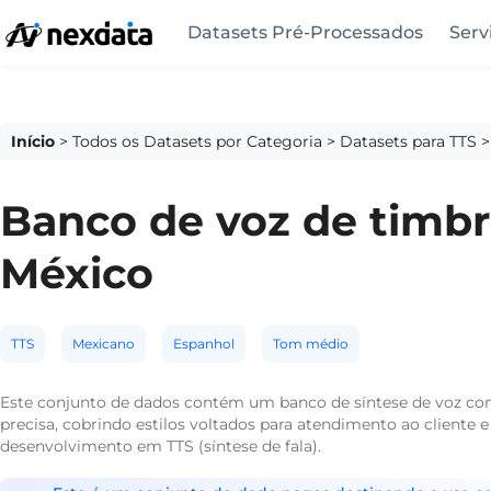
Datasets Pré-Processados
Serv
Início
>
Todos os Datasets por Categoria
>
Datasets para TTS
Banco de voz de timb
México
TTS
Mexicano
Espanhol
Tom médio
Este conjunto de dados contém um banco de síntese de voz co
precisa, cobrindo estilos voltados para atendimento ao cliente e
desenvolvimento em TTS (síntese de fala).